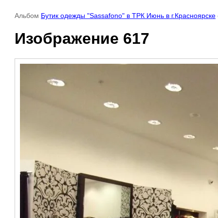
Альбом
Бутик одежды "Sassafono" в ТРК Июнь в г.Красноярске
Изображение 617